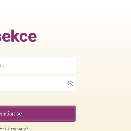
sekce
řihlásit se
něli jste heslo?