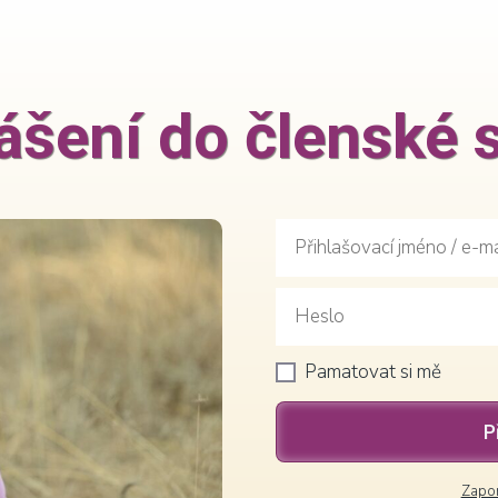
lášení do členské 
Pamatovat si mě
P
Zapom