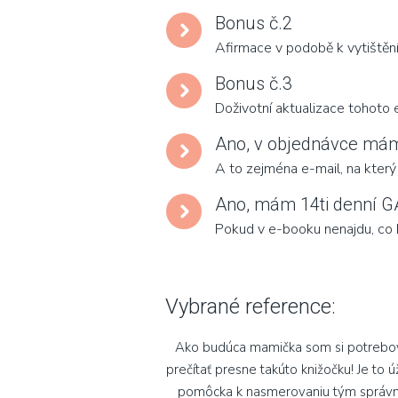
Bonus č.2
Afirmace v podobě k vytištěn
Bonus č.3
Doživotní aktualizace tohoto
Ano, v objednávce mám
A to zejména e-mail, na který
Ano, mám 14ti denní 
Pokud v e-booku nenajdu, c
Vybrané reference:
Ako budúca mamička som si potrebo
prečítať presne takúto knižočku! Je to 
pomôcka k nasmerovaniu tým správ