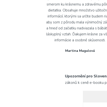
smerom ku krásnemu a zdravému pô
dieťatka. Obsahuje množstvo užitoč
informácií, ktorými sa určite budem ria
aby som z pôrodu mala výnimočný zá
a hneď od začiatku nadviazala s báb
láskyplný vzťah. Ďakujem krásne za v
informácie a osobné skúsenosti.
Martina Magulová
Upozornění pro Sloven
zákonů k ceně e-booku p