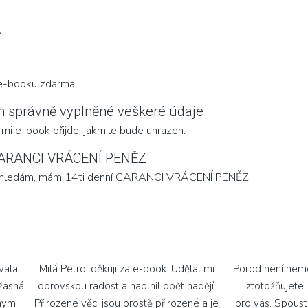
í
 e-booku zdarma
 správně vyplněné veškeré údaje
 mi e-book přijde, jakmile bude uhrazen.
GARANCI VRÁCENÍ PENĚZ
o hledám, mám 14ti denní GARANCI VRÁCENÍ PENĚZ.
vala
Milá Petro, děkuji za e-book. Udělal mi
Porod není nemo
úžasná
obrovskou radost a naplnil opět nadějí.
ztotožňujete,
nym
Přirozené věci jsou prostě přirozené a je
pro vás. Spoust