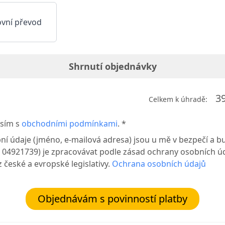
vní převod
Shrnutí objednávky
3
Celkem k úhradě:
sím s
obchodními podmínkami
. *
ní údaje (jméno, e-mailová adresa) jsou u mě v bezpečí a b
Č: 04921739) je zpracovávat podle zásad ochrany osobních úd
z české a evropské legislativy.
Ochrana osobních údajů
Objednávám s povinností platby