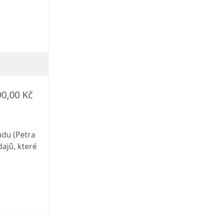
90,00 Kč
udu (Petra
ajů, které