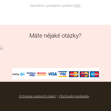
Vytvořeno v prodejním systému
FAPI
.
Máte nějaké otázky?
cz
.
Ochrana osobních údajů
|
Obchodní podmínky