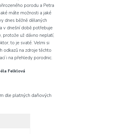
přirozeného porodu a Petra
jaké máte možnosti a jaké
ivy dnes běžně dělaných
a v dnešní době potřebuje
e, protože už dávno neplatí,
tor, to je svaté. Velmi si
h odkazů na zdroje těchto
mací i na přehledy porodnic.
éla Felklová
Vám dle platných daňových