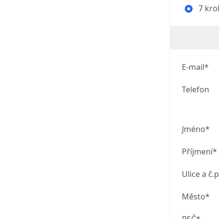
7 kro
E-mail*
Telefon
Jméno*
Příjmení*
Ulice a č.p
Město*
PSČ*