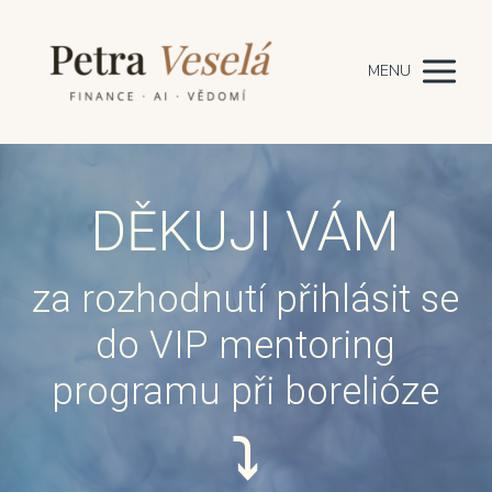
MENU
DĚKUJI VÁM
za rozhodnutí přihlásit se
do VIP mentoring
programu při borelióze
⤵︎